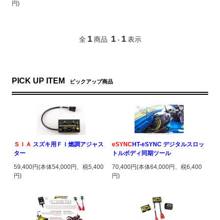
円)
1
1
1
全
商品
-
表示
PICK UP ITEM
ピックアップ商品
ＳＩＡ
スズキ用ＦＩ燃調アジャス
eSYNC
HT-eSYNC デジタルスロッ
ター
トルボディ同期ツール
59,400円(本体54,000円、税5,400
70,400円(本体64,000円、税6,400
円)
円)