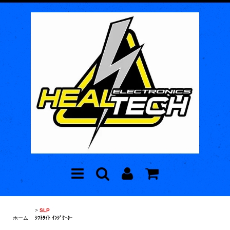
>
SLP
ホーム
ｼﾌﾄﾗｲﾄ ｲﾝｼﾞｹｰﾀｰ