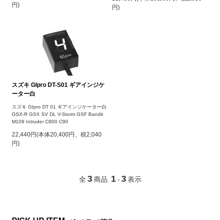
円)
円)
スズキ GIpro DT-S01 ギアインジケ
ーター白
スズキ GIpro DT 01 ギアインジケーター白
GSX-R GSX SV DL V-Storm GSF Bandit
M109 Intruder C800 C90
22,440円(本体20,400円、税2,040
円)
3
1
3
全
商品
-
表示