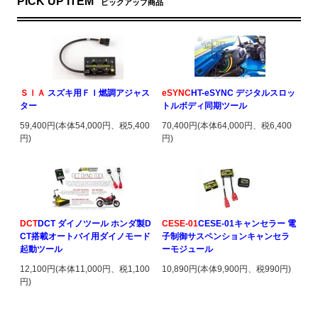
PICK UP ITEM
ピックアップ商品
ＳＩＡ
スズキ用ＦＩ燃調アジャス
eSYNC
HT-eSYNC デジタルスロッ
ター
トルボディ同期ツール
59,400円(本体54,000円、税5,400
70,400円(本体64,000円、税6,400
円)
円)
DCT
DCT ダイノツール ホンダ製D
CESE-01
CESE-01キャンセラー 電
CT搭載オートバイ用ダイノモード
子制御サスペンションキャンセラ
起動ツール
ーモジュール
12,100円(本体11,000円、税1,100
10,890円(本体9,900円、税990円)
円)