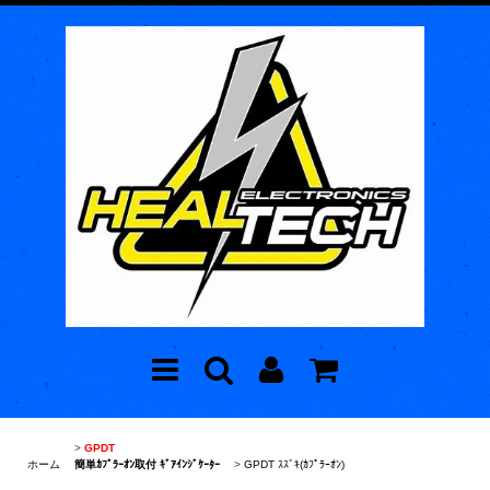
>
GPDT
ホーム
簡単ｶﾌﾟﾗｰｵﾝ取付 ｷﾞｱｲﾝｼﾞｹｰﾀｰ
>
GPDT ｽｽﾞｷ(ｶﾌﾟﾗｰｵﾝ)