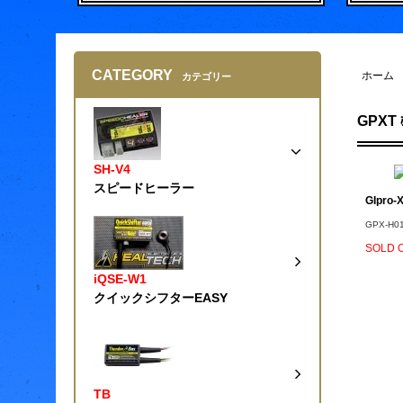
CATEGORY
ホーム
カテゴリー
GPXT 
SH-V4
スピードヒーラー
GIpro-
GPX-H0
SOLD 
iQSE-W1
クイックシフターEASY
TB