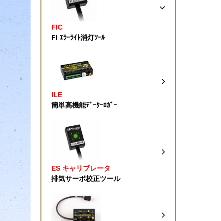
FIC
FI ｴﾗｰﾗｲﾄ消灯ﾂｰﾙ
ILE
簡単高機能ﾃﾞｰﾀｰﾛｶﾞｰ
ES キャリブレータ
排気サーボ校正ツール