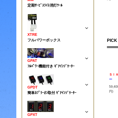
定期ｻｰﾋﾞｽﾗｲﾄ消灯ﾂｰﾙ
XTRE
フルパワーボックス
PICK
GPAT
ﾌﾙﾊﾟﾜｰ機能付き ｷﾞｱｲﾝｼﾞｹｰﾀｰ
ＳＩ
ー
59,4
GPDT
円)
簡単ｶﾌﾟﾗｰｵﾝ取付 ｷﾞｱｲﾝｼﾞｹｰﾀｰ
GPXT