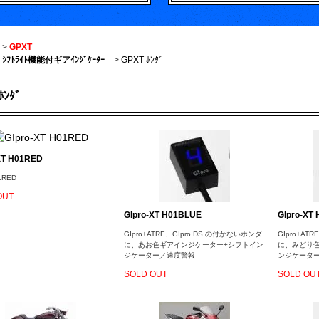
>
GPXT
ｼﾌﾄﾗｲﾄ機能付ギアｲﾝｼﾞｹｰﾀｰ
>
GPXT ﾎﾝﾀﾞ
ﾎﾝﾀﾞ
XT H01RED
1RED
OUT
GIpro-XT H01BLUE
GIpro-XT
GIpro+ATRE、GIpro DS の付かないホンダ
GIpro+AT
に、あお色ギアインジケーター+シフトイン
に、みどり
ジケーター／速度警報
ンジケータ
SOLD OUT
SOLD OU