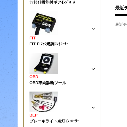
ｼﾌﾄﾗｲﾄ機能付ギアｲﾝｼﾞｹｰﾀｰ
最近
最近チ
FIT
FIT FIﾏｯﾌ燃調ｺﾝﾄﾛｰﾗｰ
OBD
OBD車両診断ツール
BLP
ブレーキライト点灯ｺﾝﾄﾛｰﾗｰ