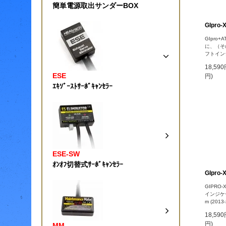
簡単電源取出サンダーBOX
GIpro-
GIpro+
に、（そ
フトイン
18,59
ESE
円)
ｴｷｿﾞｰｽﾄｻｰﾎﾞｷｬﾝｾﾗｰ
ESE-SW
ｵﾝｵﾌ切替式ｻｰﾎﾞｷｬﾝｾﾗｰ
GIpro-
GIPRO
インジケ
m (2013-
18,59
円)
MM