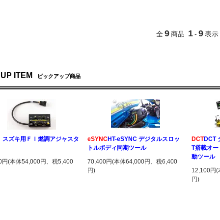
9
1
9
全
商品
-
表示
 UP ITEM
ピックアップ商品
Ａ
スズキ用ＦＩ燃調アジャスタ
eSYNC
HT-eSYNC デジタルスロッ
DCT
DCT
トルボディ同期ツール
T搭載オ
動ツール
00円(本体54,000円、税5,400
70,400円(本体64,000円、税6,400
円)
12,100円
円)