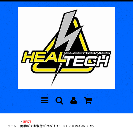
>
GPDT
ホーム
簡単ｶﾌﾟﾗｰｵﾝ取付 ｷﾞｱｲﾝｼﾞｹｰﾀｰ
>
GPDT ﾎﾝﾀﾞ(ｶﾌﾟﾗｰｵﾝ)