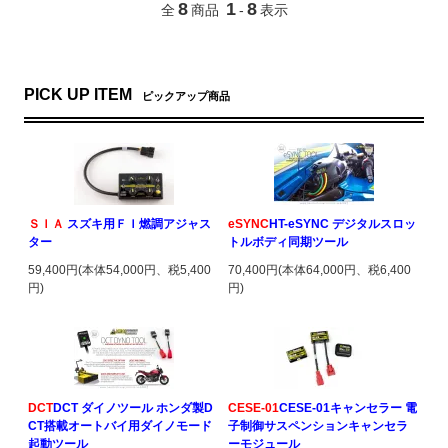
8
1
8
全
商品
-
表示
PICK UP ITEM
ピックアップ商品
ＳＩＡ
スズキ用ＦＩ燃調アジャス
eSYNC
HT-eSYNC デジタルスロッ
ター
トルボディ同期ツール
59,400円(本体54,000円、税5,400
70,400円(本体64,000円、税6,400
円)
円)
DCT
DCT ダイノツール ホンダ製D
CESE-01
CESE-01キャンセラー 電
CT搭載オートバイ用ダイノモード
子制御サスペンションキャンセラ
起動ツール
ーモジュール