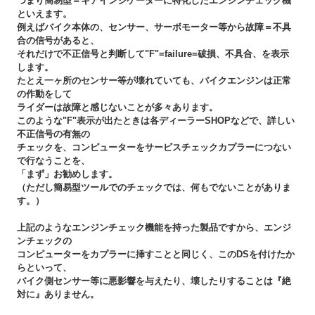
つまり簡易型＝ギアインジケーターに特化したエンジンチェック機
といえます。
例えばバイク本体の、センサー、サーボモーター等から故障＝不具
合の信号があると、
それだけで不正信号と判断して"F"=failure=破損、不具合、を表示
します。
たとえ一ヶ所のセンサー等が壊れていても、バイクエンジンは正常
の作動をして
ライダーは故障と感じないことが多々あります。
このような"F"表示が出たときは各ディーラーSHOPなどで、詳しい
不正信号の有無の
チェックを、コンピューターをサービスチェックカプラーにつない
で行なうことを、
「まず」お勧めします。
（ただし簡易型ツールでのチェックでは、何もでないことがありま
す。）
上記のようなエンジンチェック機能を持った製品ですから、エンジ
ンチェックの
コンピューターをカプラーに挿すことと同じく、このDSを付けたか
らといって、
バイク側センサー等に悪影響を与えたり、壊したりすることは
『絶
対に』
ありません。