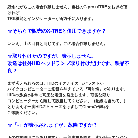
残念ながらこの場合作動しません。当社のGIpro+ATREをお求め頂
ければ
TRE機能とインジケーターが両方手に入ります。
☆そちらで販売のX-TREと併用できますか？
いいえ、上の回答と同じです。この場合作動しません。
☆取り付けたのですが、表示しません。
改造は社外HIDヘッドランプ取り付けだけです、製品不
良？
まず考えられるのは、HIDのイグナイター/バラストが
バイクコンピューターに影響を与えている『可能性』があります。
HIDの機械は非常に高圧な電流を発生します、可能な限り
コンピューターから離して設置してください。（配線も含めて、）
とりあえず一度HIDのヒューズをはずしてGIproの作動を
ご確認ください。
☆「-」が表示されますが、故障ですか？
下の作動説明にもありますが、一部車種を除き、走行時＝エンジン