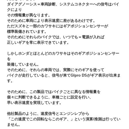
ダイアグノーシス＝車両診断、システムコネクターへの信号はバイ
クにより
その情報量が異なります。
そのために車両により表示速度に差があるわけです。
ただスズキと一部のカワサキにはギアポジションセンサーが
標準装備されています。
そのためにそれらのバイクでは、いつでも＝電源が入れば
正しいギアを常に表示できています。
しかしホンダとほとんどのカワサキはそのギアポジションセンサー
を
装備していません。
そのために、それらの車両では、実際にそのギアを使って
バイクが走行していると、信号が来てGIpro DSがギア表示が出来ま
す。
そのために、この製品ではバイクごとに異なる情報量を
個々に判断できるように、車種ごとに設定を行い、
早い表示速度を実現しています。
他社製品のように、速度信号とエンジンレブから
「この速度でこの回転ならこのギア、」という演算/推測は行ってい
ません。