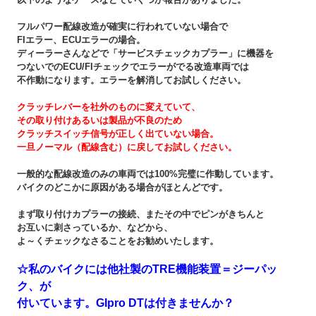
フルパワー配線改造が確実に行われていない場合で
FIエラー、ECUエラーの場合。
ディーラーさんなどで「サービスチェックカプラー」に機器を
つないでのECU/FIチェックでエラーがでる改造車両では
不作動になります。エラーを解消してお試しください。
クラッチレバーを社外のものに変えていて、
その取り付けあるいは製品が不良のため
クラッチスイッチ信号が正しく出ていない場合。
一旦ノーマル（配線含む）に戻してお試しください。
一般的な配線改造のみの車両では100%完璧に作動しています。
バイクのどこかに原因がある場合がほとんどです。
まず取り付けカプラーの接続、またその中でピンがきちんと
お互いに刺さっているか、などから、
よ～くチェックなさることをお勧めいたします。
☆私のバイクには他社製のTRE機能装置＝ジーパッ
ク、が
付いています。GIpro DTは付きませんか？