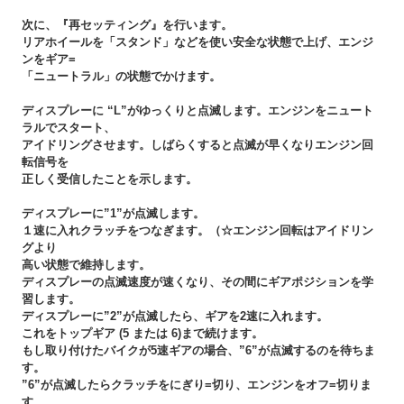
次に、『再セッティング』を行います。
リアホイールを「スタンド」などを使い安全な状態で上げ、エンジ
ンをギア=
「ニュートラル」の状態でかけます。
ディスプレーに “L”がゆっくりと点滅します。エンジンをニュート
ラルでスタート、
アイドリングさせます。しばらくすると点滅が早くなりエンジン回
転信号を
正しく受信したことを示します。
ディスプレーに”1”が点滅します。
１速に入れクラッチをつなぎます。（☆エンジン回転はアイドリン
グより
高い状態で維持します。
ディスプレーの点滅速度が速くなり、その間にギアポジションを学
習します。
ディスプレーに”2”が点滅したら、ギアを2速に入れます。
これをトップギア (5 または 6)まで続けます。
もし取り付けたバイクが5速ギアの場合、”6”が点滅するのを待ちま
す。
”6”が点滅したらクラッチをにぎり=切り、エンジンをオフ=切りま
す。