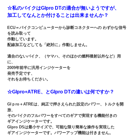
☆私のバイクはGIpro DTの適合が無いようですが、
加工してなんとか付けることは出来ませんか？
ECU＝バイクコンピューターから診断コネクターへの わずかな信号
を読み取って
作動しています。
配線加工などしても
「絶対に」
作動しません。
適合のないバイク、（ヤマハ、そのほかの燃料噴射以外など）用
に、
2009年前半に汎用インジケーターを
発売予定です、
それをお待ちください。
☆GIpro+ATRE、とGIpro DTの違いは何ですか？
GIｐro＋ATREは、純正で押さえられた設定のパワー、トルクを開
放、
そのバイクのフルパワーをすべてのギアで実現する機能付きの
ギアインジケーターです。
GIpro DSは最小サイズで、可能な限り簡単な操作を実現した
ギアインジケーターです。パワーアップ機能は付きません。