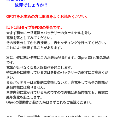
故障でしょうか？
GPDTをお求めの方は取説をよくお読みください。
以下は旧タイプGPDSの場合です。
☆まず初めに一旦電源＝バッテリーのターミナルを外し
電源を落としてみてください。
その後数分してから再接続し、再セッティングを行ってください。
これにより回復することがあります。
次に、特に寒い冬季にこのお尋ねが増えます。GIpro-DSも電気製品
です。
電気が足りなくなると誤動作を起こします。
特に屋外に駐車している方は冬期のバッテリーの保守にご注意くだ
さい。
またバッテリーは定期的に交換しないと、充電をしてもその性能が
新品同様には戻りません。
車体内部に置かれているものですので外観は新品同様でも、確実に
経年変化を起こします。
GIproの誤動作が起きた時はまずこれをご確認ください。