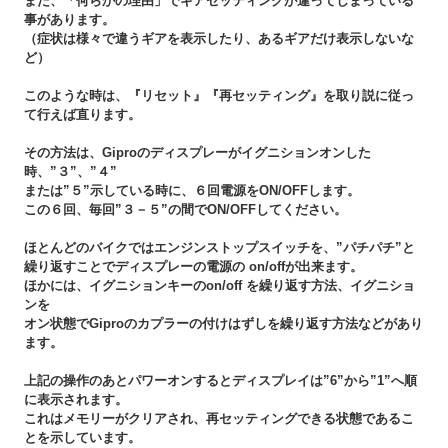
また、「何らかの理由」でギアセッティングが違ってしまっている
事があります。
（症状は様々で違うギアを表示したり、あるギアだけ表示しないな
ど）
このような時は、『リセット』『再セッティング』を取り説に従っ
て行えば直ります。
その方法は、Giproのディスプレーがイグニションオンした
時、”３”、”４”
または”５”示している時に、６回電源をON/OFFします。
この６回、毎回”３－５”の間でON/OFFしてください。
ほとんどのバイクではエンジンストップスイッチを、”パチパチ”と
繰り返すことでディスプレーの電源の on/offが出来ます。
ほかには、イグニションキーのon/off を繰り返す方法、イグニショ
ンを
オン状態でGiproのカプラーの付けはずしを繰り返す方法などがあり
ます。
上記の操作のあとパワーオンするとディスプレイは”6”から”1”へ順
に表示されます。
これはメモリーがクリアされ、再セッティングできる状態であるこ
とを示しています。