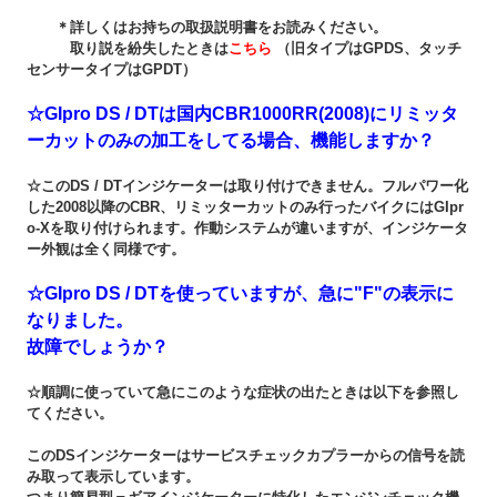
＊詳しくはお持ちの取扱説明書をお読みください。
取り説を紛失したときは
こちら
（旧タイプはGPDS、タッチ
センサータイプはGPDT）
☆GIpro DS / DTは国内CBR1000RR(2008)にリミッタ
ーカットのみの加工をしてる場合、機能しますか？
☆このDS / DTインジケーターは取り付けできません。フルパワー化
した2008以降のCBR、リミッターカットのみ行ったバイクにはGIpr
o-Xを取り付けられます。作動システムが違いますが、インジケータ
ー外観は全く同様です。
☆GIpro DS / DTを使っていますが、急に"F"の表示に
なりました。
故障でしょうか？
☆順調に使っていて急にこのような症状の出たときは以下を参照し
てください。
このDSインジケーターはサービスチェックカプラーからの信号を読
み取って表示しています。