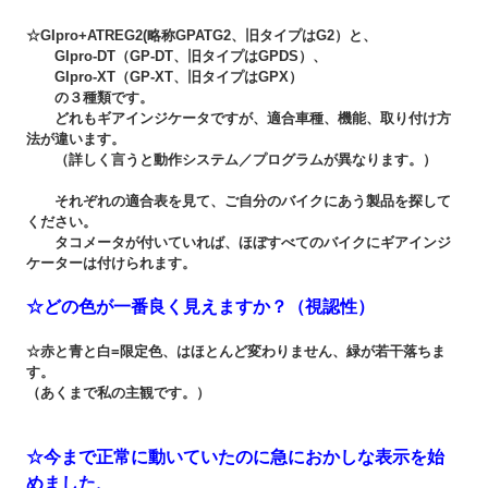
☆GIpro+ATREG2(略称GPATG2、旧タイプはG2）と、
GIpro-DT（GP-DT、旧タイプはGPDS）、
GIpro-XT（GP-XT、旧タイプはGPX）
の３種類です。
どれもギアインジケータですが、適合車種、機能、取り付け方
法が違います。
（詳しく言うと動作システム／プログラムが異なります。）
それぞれの適合表を見て、ご自分のバイクにあう製品を探して
ください。
タコメータが付いていれば、ほぼすべてのバイクにギアインジ
ケーターは付けられます。
☆どの色が一番良く見えますか？（視認性）
☆赤と青と白=限定色、はほとんど変わりません、緑が若干落ちま
す。
（あくまで私の主観です。）
☆今まで正常に動いていたのに急におかしな表示を始
めました、