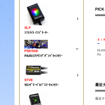
PICK
SLP
ｼﾌﾄﾗｲﾄ ｲﾝｼﾞｹｰﾀｰ
ＳＩ
ー
59,4
PSE/SDE
円)
PAIR/ｽﾃｱﾘﾝｸﾞﾀﾞﾝﾊﾟｷｬﾝｾﾗｰ
STVE
最近
ｾｶﾝﾀﾞﾘｰﾊﾞﾙﾌﾞｴﾗｰｷｬﾝｾﾗｰ
最近チ