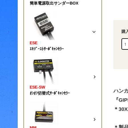
簡単電源取出サンダーBOX
購
ESE
ｴｷｿﾞｰｽﾄｻｰﾎﾞｷｬﾝｾﾗｰ
ESE-SW
ハンガ
ｵﾝｵﾌ切替式ｻｰﾎﾞｷｬﾝｾﾗｰ
『GIP
＊30X
＊製
MM