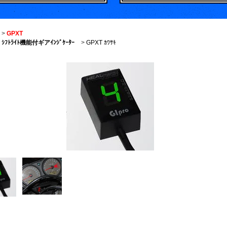
>
GPXT
ｼﾌﾄﾗｲﾄ機能付ギアｲﾝｼﾞｹｰﾀｰ
>
GPXT ｶﾜｻｷ