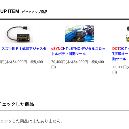
 UP ITEM
ピックアップ商品
Ａ
スズキ用ＦＩ燃調アジャスタ
eSYNC
HT-eSYNC デジタルスロッ
DCT
DCT
トルボディ同期ツール
T搭載オ
動ツール
00円(本体54,000円、税5,400
70,400円(本体64,000円、税6,400
円)
12,100円
円)
チェックした商品
ェックした商品はまだありません。