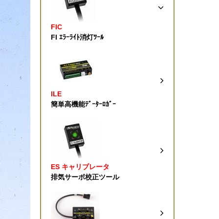
FIC
FI ｴﾗｰﾗｲﾄ消灯ﾂｰﾙ
ILE
簡単高機能ﾃﾞｰﾀｰﾛｶﾞｰ
ES キャリブレータ
排気サーボ校正ツール