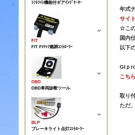
ｼﾌﾄﾗｲﾄ機能付ギアｲﾝｼﾞｹｰﾀｰ
年式
サイ
☆こ
国内
FIT
FIT FIﾏｯﾌ燃調ｺﾝﾄﾛｰﾗｰ
以下
GIｐ
こち
OBD
OBD車両診断ツール
取り
ただ
BLP
ブレーキライト点灯ｺﾝﾄﾛｰﾗｰ