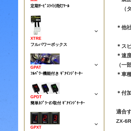
定期ｻｰﾋﾞｽﾗｲﾄ消灯ﾂｰﾙ
（タ
＊他
XTRE
フルパワーボックス
＊ス
＊速
（一
GPAT
ﾌﾙﾊﾟﾜｰ機能付き ｷﾞｱｲﾝｼﾞｹｰﾀｰ
＊車
＊付
GPDT
簡単ｶﾌﾟﾗｰｵﾝ取付 ｷﾞｱｲﾝｼﾞｹｰﾀｰ
適合
ZX-6R
GPXT