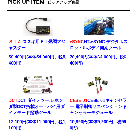
PICK UP ITEM
ピックアップ商品
ＳＩＡ
スズキ用ＦＩ燃調アジ
eSYNC
HT-eSYNC デジタルス
ャスター
ロットルボディ同期ツール
59,400円(本体54,000円、税5,
70,400円(本体64,000円、税6,
400円)
400円)
DCT
DCT ダイノツール ホン
CESE-01
CESE-01キャンセラ
ダ製DCT搭載オートバイ用ダ
ー 電子制御サスペンションキ
イノモード起動ツール
ャンセラーモジュール
12,100円(本体11,000円、税1,
10,890円(本体9,900円、税99
100円)
0円)