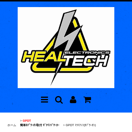
>
GPDT
ホーム
簡単ｶﾌﾟﾗｰｵﾝ取付 ｷﾞｱｲﾝｼﾞｹｰﾀｰ
>
GPDT ﾄﾗｲｱﾝﾌ(ｶﾌﾟﾗｰｵﾝ)